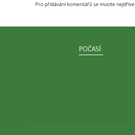
Pro přidávání komentářů se musíte nejdřív
POČASÍ
D
r