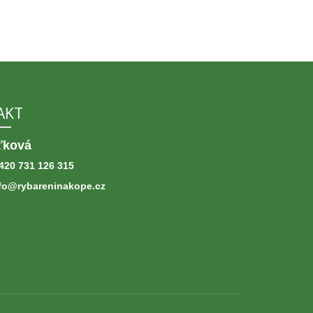
AKT
ťková
420 731 126 315
fo@rybareninakope.cz
pe-