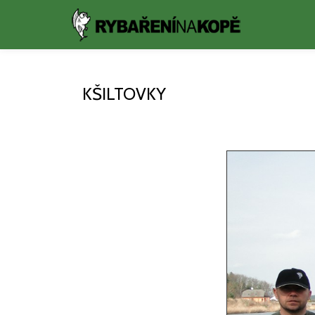
Přeskočit
na
obsah
KŠILTOVKY