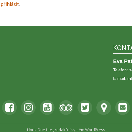
e
přihlásit
.
KONT
Eva Pa
Telefon:
+
E-mail:
in
fa-
fa-
fa-
fa-
fa-
fa-
fa-
facebook-
instagram
youtube-
tripadvisor
twitter-
map-
envelo
square
square
square
marker
square
Llorix One Lite
, redakční systém
WordPress